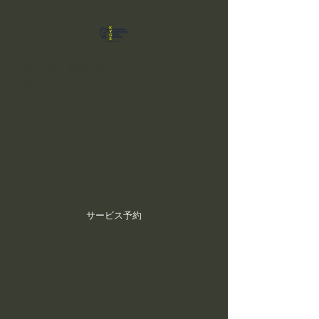
猪苗代湖・桧原湖バス釣りガイド
球磨もん吉松ガイドサービス
サービス予約