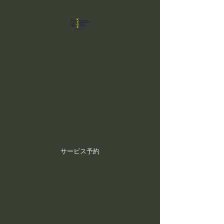
猪苗代湖・桧原湖バス釣りガイド
球磨もん吉松ガイドサービス
サービス予約