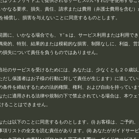
たはウェブサイト上で提供されるサービスのいずれかを使用するこ
いかなる要求、損失、責任、請求または費用（弁護士費用を含む）
ｓを補償し、損害を与えないことに同意するものとします。
範囲に、いかなる場合でも、Ｙ’ｓは、サービス利用または利用で
偶発的、特別、結果的または模範的な損害、制限なしに、利益、営
の損失について責任を負うものではありません。
当社のサービスを受けるためには、あなたは、少なくとも２０歳以
ただし保護者はお子様の行動に対して責任が生じます）に達してい
の条件を締結するための法的権限、権利、および自由を持っていま
なたに適用される法律や規制の下で禁止されている場合は、本ウェ
受けることはできません。
たは以下のことに同意するものとします。(i) お客様は、ご予約
項リストの全文を読む責任があります。(ii) あなたがガイドサー