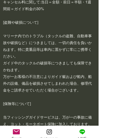
キャンセル料に関して:当日＝全額・前日＝半額・1週
間前＝ガイド料金の30%
[盗難や破損について]
マリーナ内でのトラブル（タックルの盗難、自動車事
故や破損など）につきましては、一切の責任を負いか
ねます。特に貴重品等は車内に置かずに常にご携帯く
ださい。
ガイド中のタックルの破損等につきましても保障でき
かねます。
万が一お客様の不注意によりガイド艇および船内、船
外の設備、備品を破損させてしまわれた場合、修理代
金をご請求させていただく場合がございます。
[保険等について]
当フィッシングガイドサービスは、万が一の事故に備
え、ヨット・モータボート保険に加入しております。
補償につきましては、加入保険適用範囲内（死亡、傷
害１名につき1,000万円）に限らせていただきます。