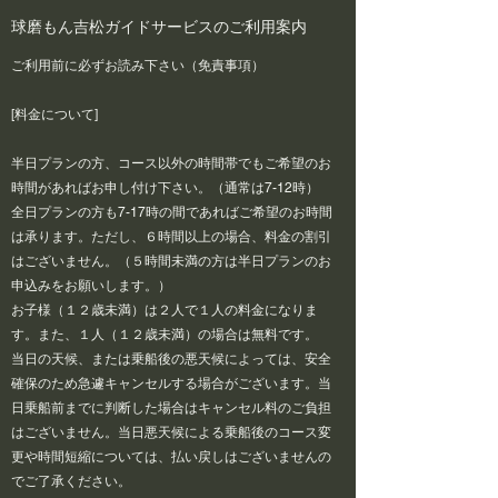
​球磨もん吉松ガイドサービスのご利用案内
ご利用前に必ずお読み下さい（免責事項）
[料金について]
半日プランの方、コース以外の時間帯でもご希望のお
時間があればお申し付け下さい。（通常は7-12時）
全日プランの方も7-17時の間であればご希望のお時間
は承ります。ただし、６時間以上の場合、料金の割引
はございません。（５時間未満の方は半日プランのお
申込みをお願いします。）
お子様（１２歳未満）は２人で１人の料金になりま
す。また、１人（１２歳未満）の場合は無料です。
当日の天候、または乗船後の悪天候によっては、安全
確保のため急遽キャンセルする場合がございます。当
日乗船前までに判断した場合はキャンセル料のご負担
はございません。当日悪天候による乗船後のコース変
更や時間短縮については、払い戻しはございませんの
でご了承ください。