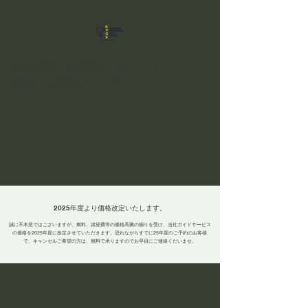
猪苗代湖・桧原湖バス釣りガイド
球磨もん吉松ガイドサービス
​2025年度より価格改定いたします。
誠に不本意ではございますが、燃料、諸経費等の価格高騰の煽りを受け、当社ガイドサービス
の価格を2025年度に
改定させていただきます。恐れながらすでに25年度のご予約のお客様
で、キャンセルご希望の方は、無料で承りますのでお早目にご連絡くだいませ。