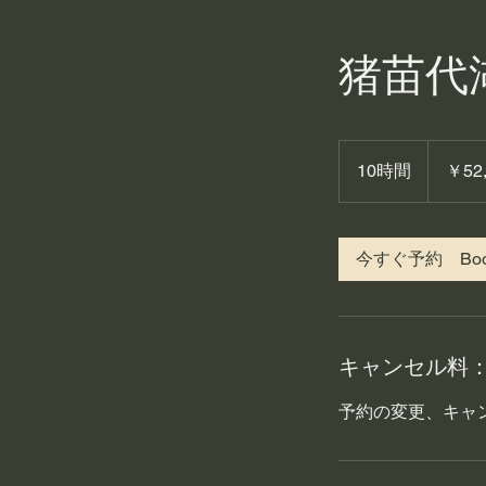
猪苗代
52,000
円
10時間
1
￥52
0
時
間
今すぐ予約 Book
キャンセル料
予約の変更、キャ