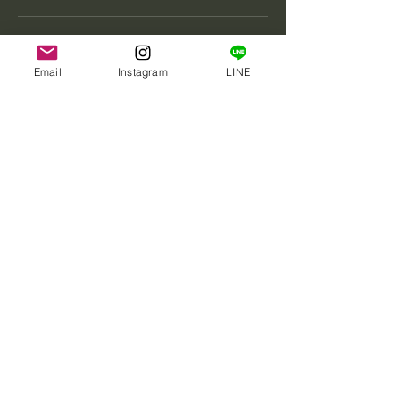
連絡先 Contact
Email
Instagram
LINE
kg.guideservice.ys@gmail.com
Japan, Fukushima, Inawashiro, 千代田ドウ
フケ Swift Water Garage
猪苗代湖・桧原湖バス釣りガイド
球磨もん吉松ガイドサービス
Fukushima, Japan