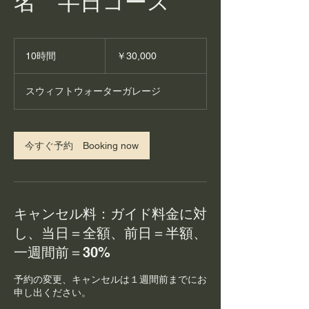
名 半日コース
30,000
円
10時間
1
￥30,000
0
時
スウィフトウォーターガレージ
間
今すぐ予約 Booking now
キャンセル料：ガイド料金に対
し、当日＝全額、前日＝半額、
一週間前＝30%
予約の変更、キャンセルは１週間前までにお
申し出ください。